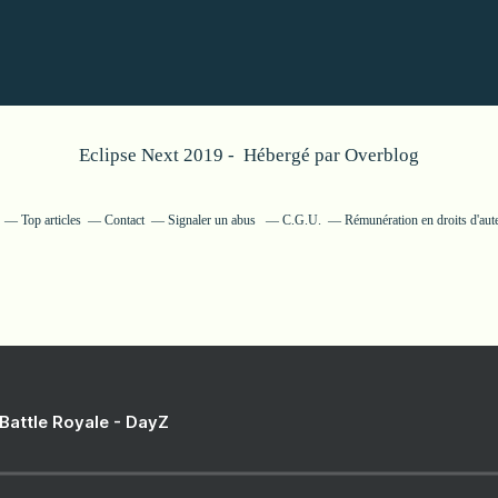
Eclipse Next 2019 - Hébergé par
Overblog
Top articles
Contact
Signaler un abus
C.G.U.
Rémunération en droits d'aut
 Battle Royale - DayZ