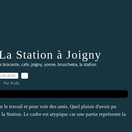
La Station à Joigny
,
,
,
,
,
e brocante
cafe
joigny
yonne
bruschetta
la station
2.09.2018
…
Par Rolly
 le travail et pour voir des amis. Quel plaisir d'avoir pu
 la Station. Le cadre est atypique car une partie représente la