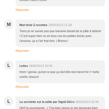
dessert miam!! bisou
Répondre
M
Mon tiroir à recettes
28/05/2013 21:29
Tiens je ne savais pas que banania faisait de la pâte à tartiner
! C'est super bien vu en tous cas les petites bricks avec
l'ananas, ça a l'air trop bon :) Bisous !
Répondre
L
Letiss
28/05/2013 20:59
hmm ! génial, qu'est ce que ça doit être bon tiens!<br /> belle
soirée, bisous!
Répondre
L
La serviette sur la table par Signé-Déco
28/05/2013 20:39
Oh!!! la gourmande :-) T'as bien raison je me laisserais bien